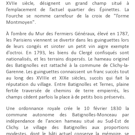
XVIIe siècle, désignent un grand champ situé à
l’emplacement de l’actuel quartier des Épinettes. La
Fourche se nomme carrefour de la croix de "l’orme
Montmoyen".
À l’ombre du Mur des Fermiers Généraux, élevé en 1787,
les Parisiens viennent se divertir dans les guinguettes lors
de leurs congés et siroter un petit vin aigre exempte
d'octroi. En 1793, les biens du Clergé confisqués sont
nationalisés, et les terrains dispersés. Le hameau originel
des Batignolles est rattaché à la commune de Clichy-la-
Garenne. Les guinguettes connaissent un franc succès tout
au long des XVIIIe et XIXe siècles, succès qui fait la
réputation du village. Entre Batignolles et Ternes, plaine
fertile traversée de chemins de terre empierrés, les
champs cèdent parfois la place à de petits bois préservés.
Une ordonnance royale crée le 10 février 1830 la
commune autonome des Batignolles-Monceau par
indépendance de l'ancien hameau situé au Sud-Est de
Clichy. Le village des Batignolles aux proportions
modestes, dont le bâti actuel conserve la mémoire, se