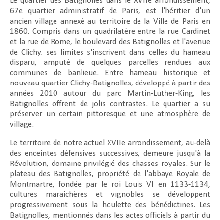
Le quartier des Batignolles dans le XVIIe arrondissement,
67e quartier administratif de Paris, est l'héritier d'un
ancien village annexé au territoire de la Ville de Paris en
1860. Compris dans un quadrilatère entre la rue Cardinet
et la rue de Rome, le boulevard des Batignolles et l'avenue
de Clichy, ses limites s'inscrivent dans celles du hameau
disparu, amputé de quelques parcelles rendues aux
communes de banlieue. Entre hameau historique et
nouveau quartier Clichy-Batignolles, développé à partir des
années 2010 autour du parc Martin-Luther-King, les
Batignolles offrent de jolis contrastes. Le quartier a su
préserver un certain pittoresque et une atmosphère de
village.
Le territoire de notre actuel XVIIe arrondissement, au-delà
des enceintes défensives successives, demeure jusqu'à la
Révolution, domaine privilégié des chasses royales. Sur le
plateau des Batignolles, propriété de l'abbaye Royale de
Montmartre, fondée par le roi Louis VI en 1133-1134,
cultures maraîchères et vignobles se développent
progressivement sous la houlette des bénédictines. Les
Batignolles, mentionnés dans les actes officiels à partir du