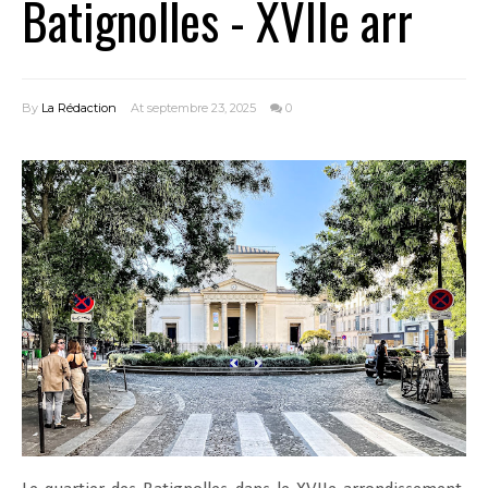
Batignolles - XVIIe arr
By
La Rédaction
At septembre 23, 2025
0