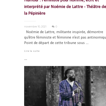
Humour : Féministe pour homme, écrit et
interprété par Noémie de Lattre - Théâtre d
la Pépinière
novembre 10, 2021
0
Noémie de Lattre, militante inspirée, démontre
qu’être féministe et féminine n’est pas antinomiqu
Point de départ de cette tribune sous ...
Lire la suite
...