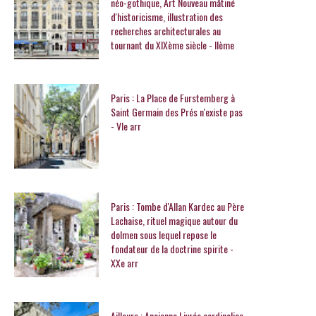
néo-gothique, Art Nouveau mâtiné
d'historicisme, illustration des
recherches architecturales au
tournant du XIXème siècle - IIème
Paris : La Place de Furstemberg à
Saint Germain des Prés n'existe pas
- VIe arr
Paris : Tombe d'Allan Kardec au Père
Lachaise, rituel magique autour du
dolmen sous lequel repose le
fondateur de la doctrine spirite -
XXe arr
Ailleurs : Ancienne Livrée cardinalice