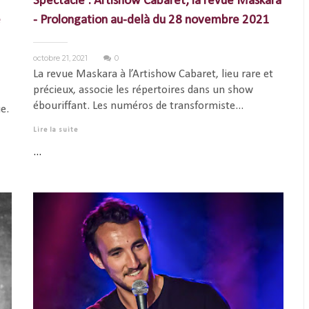
Spectacle : Artishow Cabaret, la revue Maskara
e
- Prolongation au-delà du 28 novembre 2021
octobre 21, 2021
0
La revue Maskara à l’Artishow Cabaret, lieu rare et
précieux, associe les répertoires dans un show
ébouriffant. Les numéros de transformiste...
e.
Lire la suite
...