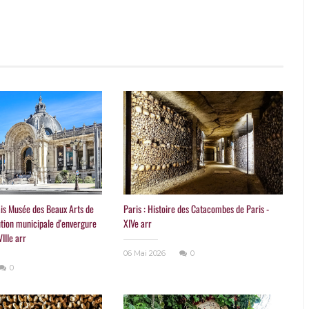
lais Musée des Beaux Arts de
Paris : Histoire des Catacombes de Paris -
tution municipale d'envergure
XIVe arr
VIIIe arr
06 Mai 2026
0
0