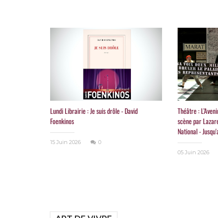
Lundi Librairie : Je suis drôle - David
Théâtre : L’Aveni
Foenkinos
scène par Lazare
National - Jusqu
15 Juin 2026
0
05 Juin 2026