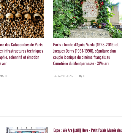
ture des Catacombes de Paris,
Paris : Tombe d'Agnès Varda (1928-2019) et
es infrastructures techniques
Jacques Demy (1931-1990), sépulture d'un
aphie, solennité et émotion
couple iconique du cinéma français au
e arr
Cimetière du Montparnasse - XIVe arr
0
14 Avril 2026
0
Expo : We Are [still] Here - Petit Palais Musée des