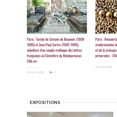
Paris : Tombe de Simone de Beauvoir (1908-
Paris : Réouver
1986) et Jean-Paul Sartre (1905-1980),
modernisation d
sépulture d'un couple mythique des lettres
et de la scénogr
françaises au Cimetière du Montparnasse -
préservées - XIV
XIVe arr
16 Avril 2026
30 Avril 2026
0
EXPOSITIONS