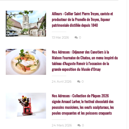
Ailleurs : Cellier Saint Pierre Troyes, caviste et
producteur de la Prunelle de Troyes, liqueur
patrimoniale distillée depuis 1840
13 Mai 2026
0
Nos Adresses : Déjeuner des Canotiers à la
Maison Fournaise de Chatou, un menu inspiré du
tableau d'Auguste Renoir à l'occasion de la
grande exposition du Musée d'Orsay
24 Avril 2026
0
Nos Adresses : Collection de Pâques 2026
signée Arnaud Larher, le festival chocolaté des
poussins musiciens, les oeufs sculpturaux, les
poules croquantes et les poissons craquants
24 Mars 2026
0