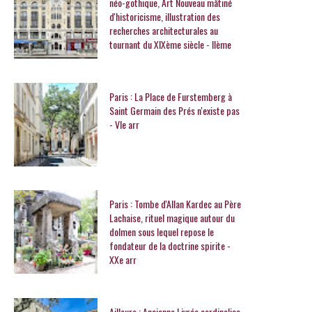
néo-gothique, Art Nouveau mâtiné
d'historicisme, illustration des
recherches architecturales au
tournant du XIXème siècle - IIème
Paris : La Place de Furstemberg à
Saint Germain des Prés n'existe pas
- VIe arr
Paris : Tombe d'Allan Kardec au Père
Lachaise, rituel magique autour du
dolmen sous lequel repose le
fondateur de la doctrine spirite -
XXe arr
Ailleurs : Ancienne Livrée cardinalice