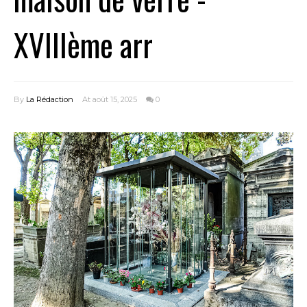
XVIIIème arr
By
La Rédaction
At août 15, 2025
0