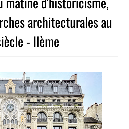
 mâtiné d'historicisme,
erches architecturales au
iècle - IIème