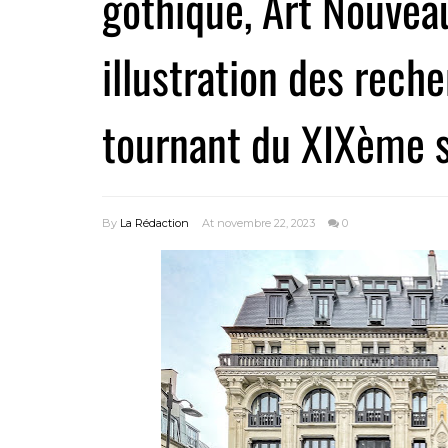
gothique, Art Nouveau
illustration des rech
tournant du XIXème s
By
La Rédaction
At novembre 22, 2023
0