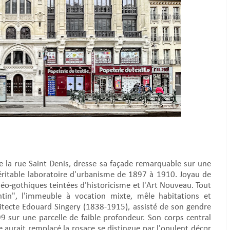
la rue Saint Denis, dresse sa façade remarquable sur une
ritable laboratoire d'urbanisme de 1897 à 1910. Joyau de
s néo-gothiques teintées d'historicisme et l'Art Nouveau. Tout
tin", l'immeuble à vocation mixte, mêle habitations et
hitecte Edouard Singery (1838-1915), assisté de son gendre
99 sur une parcelle de faible profondeur. Son corps central
e aurait remplacé la rosace se distingue par l'opulent décor