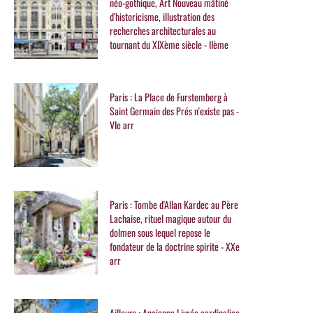
néo-gothique, Art Nouveau mâtiné
d'historicisme, illustration des
recherches architecturales au
tournant du XIXème siècle - IIème
Paris : La Place de Furstemberg à
Saint Germain des Prés n'existe pas -
VIe arr
Paris : Tombe d'Allan Kardec au Père
Lachaise, rituel magique autour du
dolmen sous lequel repose le
fondateur de la doctrine spirite - XXe
arr
Ailleurs : Ancienne Livrée cardinalice