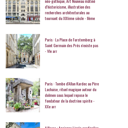
néo-gothique, Art Nouveau mâtiné
d'historicisme, illustration des
recherches architecturales au
tournant du XIXème siècle - IIème
Paris : La Place de Furstemberg à
Saint Germain des Prés n'existe pas
- VIe arr
Paris : Tombe d'Allan Kardec au Père
Lachaise, rituel magique autour du
dolmen sous lequel repose le
fondateur de la doctrine spirite -
XXe arr
Ailleurs : Ancienne Livrée cardinalice