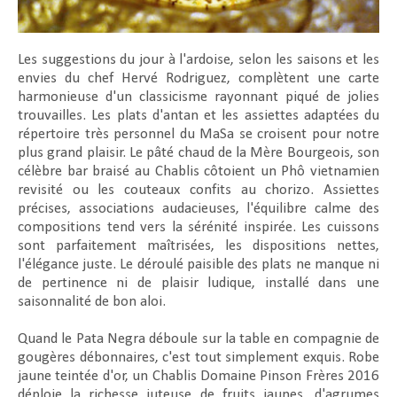
Les suggestions du jour à l'ardoise, selon les saisons et les
envies du chef Hervé Rodriguez, complètent une carte
harmonieuse d'un classicisme rayonnant piqué de jolies
trouvailles. Les plats d'antan et les assiettes adaptées du
répertoire très personnel du MaSa se croisent pour notre
plus grand plaisir. Le pâté chaud de la Mère Bourgeois, son
célèbre bar braisé au Chablis côtoient un Phô vietnamien
revisité ou les couteaux confits au chorizo. Assiettes
précises, associations audacieuses, l'équilibre calme des
compositions tend vers la sérénité inspirée. Les cuissons
sont parfaitement maîtrisées, les dispositions nettes,
l'élégance juste. Le déroulé paisible des plats ne manque ni
de pertinence ni de plaisir ludique, installé dans une
saisonnalité de bon aloi.
Quand le Pata Negra déboule sur la table en compagnie de
gougères débonnaires, c'est tout simplement exquis. Robe
jaune teintée d'or, un Chablis Domaine Pinson Frères 2016
déploie la richesse juteuse de fruits jaunes, d'agrumes