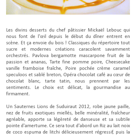
Les divins desserts du chef pâtissier Mickaël Lebouc qui
nous font de l'œil depuis le début du dîner entrent en
scène. Et ça envoie du bois ! Classiques du répertoire tout
sucre et modernes créations caracolent savamment
orchestrés. Pavlova bergamotte mascarpone fruit de la
passion et ananas, Tarte fine pomme poire, Cheesecake
vanille framboise fraîche, Poire pochée crème caramel
speculoos et sablé breton, Opéra chocolat café au cœur de
chocolat blanc, tarte tatin, nous prennent par les
sentiments. Le choix est délicat, la gourmandise au
firmament.
Un Sauternes Lions de Suduiraut 2012, robe jaune paille,
nez de fruits exotiques miellés, belle minéralité, fraîcheur
agréable, apporte sa légèreté de danseuse et sa subtile
pointe d'amertume. Ce sera tout d'abord un Riz au lait noix
de coco espuma de litchi délicieusement régressif, puis la