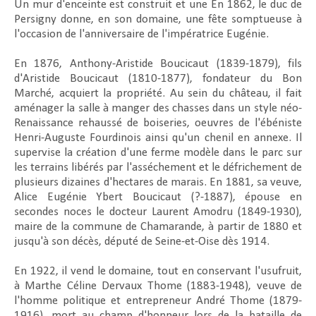
Un mur d'enceinte est construit et une En 1862, le duc de
Persigny donne, en son domaine, une fête somptueuse à
l'occasion de l'anniversaire de l'impératrice Eugénie.
En 1876, Anthony-Aristide Boucicaut (1839-1879), fils
d'Aristide Boucicaut (1810-1877), fondateur du Bon
Marché, acquiert la propriété. Au sein du château, il fait
aménager la salle à manger des chasses dans un style néo-
Renaissance rehaussé de boiseries, oeuvres de l'ébéniste
Henri-Auguste Fourdinois ainsi qu'un chenil en annexe. Il
supervise la création d'une ferme modèle dans le parc sur
les terrains libérés par l'asséchement et le défrichement de
plusieurs dizaines d'hectares de marais. En 1881, sa veuve,
Alice Eugénie Ybert Boucicaut (?-1887), épouse en
secondes noces le docteur Laurent Amodru (1849-1930),
maire de la commune de Chamarande, à partir de 1880 et
jusqu'à son décès, député de Seine-et-Oise dès 1914.
En 1922, il vend le domaine, tout en conservant l'usufruit,
à Marthe Céline Dervaux Thome (1883-1948), veuve de
l'homme politique et entrepreneur André Thome (1879-
1916), mort au champ d'honneur lors de la bataille de