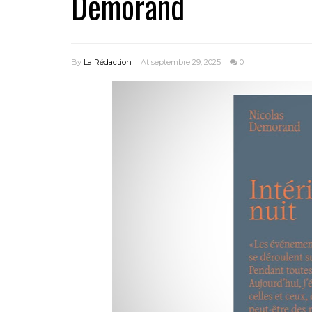
Demorand
By
La Rédaction
At septembre 29, 2025
0