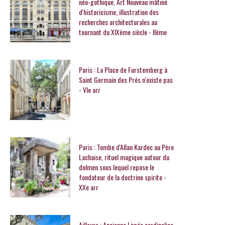
néo-gothique, Art Nouveau mâtiné
d'historicisme, illustration des
recherches architecturales au
tournant du XIXème siècle - IIème
Paris : La Place de Furstemberg à
Saint Germain des Prés n'existe pas
- VIe arr
Paris : Tombe d'Allan Kardec au Père
Lachaise, rituel magique autour du
dolmen sous lequel repose le
fondateur de la doctrine spirite -
XXe arr
Ailleurs : Ancienne Livrée cardinalice