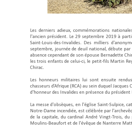
Les derniers adieux, commémorations nationales
l'ancien président. Le 29 septembre 2019 à partir
Saint-Louis-des-Invalides. Des milliers d'ano
septembre, journée de deuil national, débute par
absence cependant de son épouse Bernadette Chirac
les trois enfants de celui-ci, le petit-fils Marti
Chirac.
Les honneurs militaires lui sont ensuite rendus
chasseurs d’Afrique (RCA) au sein duquel Jacques Ch
d'honneur des Invalides en présence du préside
La messe d'obsèques, en l'église Saint-Sulpice, c
Notre-Dame incendiée, est célébrée par l'archevêq
de la capitale, du cardinal André Vingt-Trois, d
Moulins-Beaufort et de l'évêque de Nanterre Mat