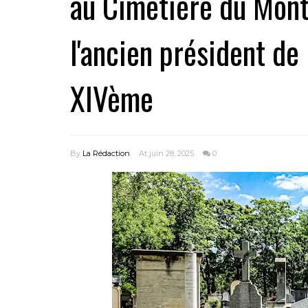
au Cimetière du Mont
l'ancien président de
XIVème
By
La Rédaction
At juin 28, 2025
0