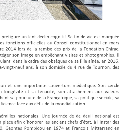
préfigure un lent déclin cognitif. Sa fin de vie est marquée
ères fonctions officielles au Conseil constitutionnel en mars
re 2014 lors de la remise des prix de la Fondation Chirac.
rotéger son image en empêchant visites et photographies. Il
oulant, dans le cadre des obsèques de sa fille aînée, en 2016.
e-vingt-neuf ans, à son domicile du 4 rue de Tournon, des
ion et une importante couverture médiatique. Son cercle
sa longévité et sa ténacité, son attachement aux valeurs
ent sa poursuite de la Françafrique, sa politique sociale, sa
ficience face aux défis de la mondialisation.
railles nationales. Une journée de de deuil national est
ace afin d'honorer les anciens chefs d'état, à l'instar des
970, Georges Pompidou en 1974 et François Mitterrand en