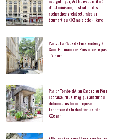
néo-gothique, Art Nouveau mâtiné
d'historicisme, illustration des
recherches architecturales au
tournant du XIXème siècle - IIème
Paris : La Place de Furstemberg à
Saint Germain des Prés n'existe pas
- VIe arr
Paris : Tombe d'Allan Kardec au Père
Lachaise, rituel magique autour du
dolmen sous lequel repose le
fondateur de la doctrine spirite -
XXe arr
Ailleurs : Ancienne Livrée cardinalice