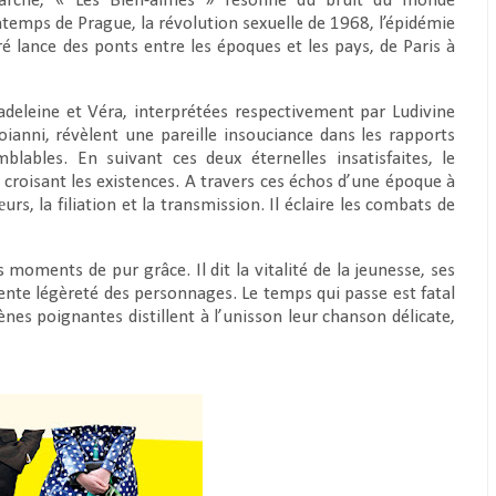
marche, « Les Bien-aimés » résonne du bruit du monde
ntemps de Prague, la révolution sexuelle de 1968, l’épidémie
 lance des ponts entre les époques et les pays, de Paris à
Madeleine et Véra, interprétées respectivement par Ludivine
ianni, révèlent une pareille insouciance dans les rapports
blables. En suivant ces deux éternelles insatisfaites, le
 croisant les existences. A travers ces échos d’une époque à
urs, la filiation et la transmission. Il éclaire les combats de
moments de pur grâce. Il dit la vitalité de la jeunesse, ses
olente légèreté des personnages. Le temps qui passe est fatal
ènes poignantes distillent à l’unisson leur chanson délicate,