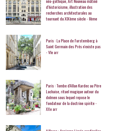
néo-gothique, Art Nouveau mâtiné
d'historicisme, illustration des
recherches architecturales au
tournant du XIXème siècle - IIème
Paris : La Place de Furstemberg à
Saint Germain des Prés n'existe pas
- VIe arr
Paris : Tombe d'Allan Kardec au Père
Lachaise, rituel magique autour du
dolmen sous lequel repose le
fondateur de la doctrine spirite -
XXe arr
Ailleurs : Ancienne Livrée cardinalice