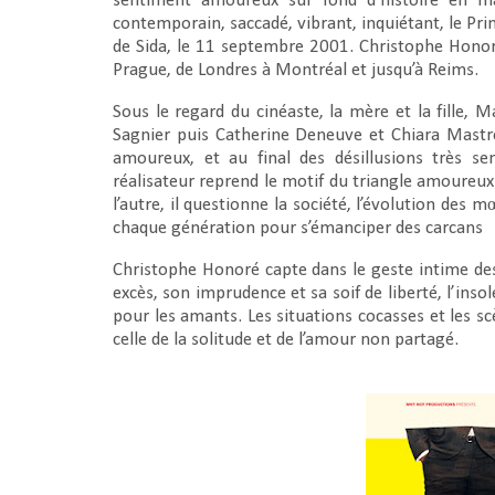
sentiment amoureux sur fond d’histoire en 
contemporain, saccadé, vibrant, inquiétant, le Pri
de Sida, le 11 septembre 2001. Christophe Honoré
Prague, de Londres à Montréal et jusqu’à Reims.
Sous le regard du cinéaste, la mère et la fille, 
Sagnier puis Catherine Deneuve et Chiara Mastro
amoureux, et au final des désillusions très sem
réalisateur reprend le motif du triangle amoureux
l’autre, il questionne la société, l’évolution des mœ
chaque génération pour s’émanciper des carcans
Christophe Honoré capte dans le geste intime des 
excès, son imprudence et sa soif de liberté, l’ins
pour les amants. Les situations cocasses et les sc
celle de la solitude et de l’amour non partagé.