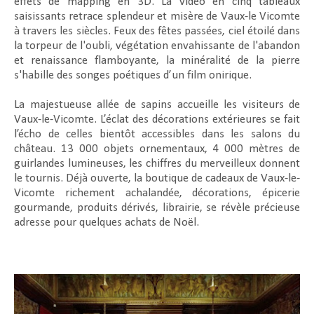
effets de mapping en 3D. La vidéo en cinq tableaux
saisissants retrace splendeur et misère de Vaux-le Vicomte
à travers les siècles. Feux des fêtes passées, ciel étoilé dans
la torpeur de l'oubli, végétation envahissante de l'abandon
et renaissance flamboyante, la minéralité de la pierre
s'habille des songes poétiques d’un film onirique.
La majestueuse allée de sapins accueille les visiteurs de
Vaux-le-Vicomte. L’éclat des décorations extérieures se fait
l’écho de celles bientôt accessibles dans les salons du
château. 13 000 objets ornementaux, 4 000 mètres de
guirlandes lumineuses, les chiffres du merveilleux donnent
le tournis. Déjà ouverte, la boutique de cadeaux de Vaux-le-
Vicomte richement achalandée, décorations, épicerie
gourmande, produits dérivés, librairie, se révèle précieuse
adresse pour quelques achats de Noël.