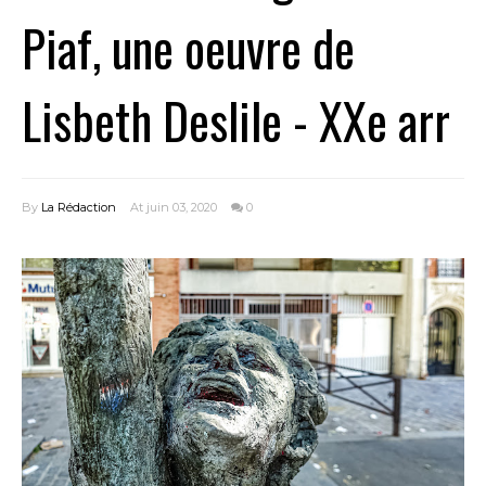
Piaf, une oeuvre de
Lisbeth Deslile - XXe arr
By
La Rédaction
At juin 03, 2020
0