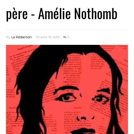
père - Amélie Nothomb
By
La Rédaction
At août 19, 2019
0