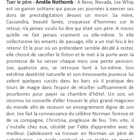
Tuer le père -
Amélie Nothomb
: A Reno, Nevada, Joe Whip
est un gamin solitaire qui passe ses journées à exercer ses
dons de prestidigitation devant un miroir. Sa mère,
Cassandra, beauté fanée, croqueuse d’hommes sur le
retour, n’a jamais voulu lui dire qui était son père. A moins
qu’elle ne l’ait jamais vraiment su elle-même. Si elle
collectionne les amants de passage, elle a un mal fou à les
retenir. Et le jour où un prétendant semble décidé à rester,
elle choisit de sacrifier le fiston et le met à la porte avec la
promesse de lui verser chaque mois une petite pension.
Joe, quatorze ans, se retrouve livré à lui-même. Son
extrême dextérité naturelle et son émouvante jeunesse lui
valent quelques succès dans les bars où il pratique des
tours de magie dans l’espoir de récolter suffisamment de
pourboires pour payer sa chambre d’hôtel. Un soir, un
inconnu lui conseille d’aller trouver le plus grand magicien
du monde afin de recevoir un enseignement digne de son
don. Joe fait la connaissance du célèbre Norman Terence et
de sa compagne, Christina, jongleuse de feu. Très vite, il
s’installe chez eux, obsédé par l’idée d’apprendre avec le
meilleur. L’adolescent va trouver en Norman un père de