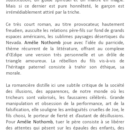
substitution, un guide spirituel et un maître en magie.
Mais si ce dernier est pure honnêteté, le garçon est
irrémédiablement attiré par la triche.
Ce très court roman, au titre provocateur, hautement
freudien, ausculte les relations père-fils sur fond de grands
espaces américains, les sublimes paysages désertiques du
Nevada.
Amélie Nothomb
joue avec l’idée du parricide,
thème récurrent de la littérature, offrant au complexe
d’Œdipe une version très personnelle et un drôle de
triangle amoureux. La rébellion du fils vis-à-vis de
l’héritage paternel consiste à trahir son éthique, sa
morale.
La romancière distille ici une subtile critique de la société
des illusions, des apparences, de notre monde où les
tricheurs sont valorisés, les faussaires célébrés. Grande
manipulation et obsession de la performance, art de la
falsification, elle souligne les ambiguïtés cruelles de Joe, le
fils choisi, le porteur de fierté et d’autant de désillusions.
Pour
Amélie Nothomb
, tuer le père consiste à se libérer
des attentes qui pèsent sur les épaules des enfants, des