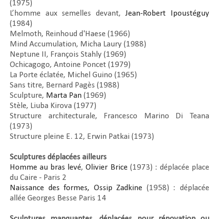
(1975)
L’homme aux semelles devant,
Jean-Robert Ipoustéguy
(1984)
Melmoth, Reinhoud d'Haese (1966)
Mind Accumulation, Micha Laury (1988)
Neptune II, François Stahly (1969)
Ochicagogo, Antoine Poncet (1979)
La Porte éclatée, Michel Guino (1965)
Sans titre, Bernard Pagès (1988)
Sculpture,
Marta Pan
(1969)
Stèle, Liuba Kirova (1977)
Structure architecturale, Francesco Marino Di Teana
(1973)
Structure pleine E. 12, Erwin Patkai (1973)
Sculptures déplacées ailleurs
Homme au bras levé
,
Olivier Brice
(1973) : déplacée place
du Caire - Paris 2
Naissance des formes, Ossip Zadkine
(1958) : déplacée
allée Georges Besse Paris 14
Sculptures manquantes, déplacées pour rénovation ou