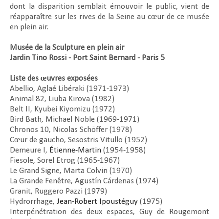
dont la disparition semblait émouvoir le public, vient de
réapparaître sur les rives de la Seine au cœur de ce musée
en plein air.
Musée de la Sculpture en plein air
Jardin Tino Rossi - Port Saint Bernard - Paris 5
Liste des œuvres exposées
Abellio, Aglaé Libéraki (1971-1973)
Animal 82, Liuba Kirova (1982)
Belt II, Kyubei Kiyomizu (1972)
Bird Bath, Michael Noble (1969-1971)
Chronos 10, Nicolas Schöffer (1978)
Cœur de gaucho, Sesostris Vitullo (1952)
Demeure I,
Étienne-Martin
(1954-1958)
Fiesole, Sorel Etrog (1965-1967)
Le Grand Signe, Marta Colvin (1970)
La Grande Fenêtre, Agustín Cárdenas (1974)
Granit, Ruggero Pazzi (1979)
Hydrorrhage,
Jean-Robert Ipoustéguy
(1975)
Interpénétration des deux espaces, Guy de Rougemont