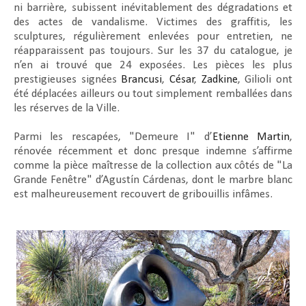
ni barrière, subissent inévitablement des dégradations et
des actes de vandalisme. Victimes des graffitis, les
sculptures, régulièrement enlevées pour entretien, ne
réapparaissent pas toujours. Sur les 37 du catalogue, je
n’en ai trouvé que 24 exposées. Les pièces les plus
prestigieuses signées
Brancusi
,
César
,
Zadkine
, Gilioli ont
été déplacées ailleurs ou tout simplement remballées dans
les réserves de la Ville.
Parmi les rescapées, "
Demeure I"
d’
Etienne Martin
,
rénovée récemment et donc presque indemne s’affirme
comme la pièce maîtresse de la collection aux côtés de "
La
Grande Fenêtre"
d’Agustín Cárdenas, dont le marbre blanc
est malheureusement recouvert de gribouillis infâmes.