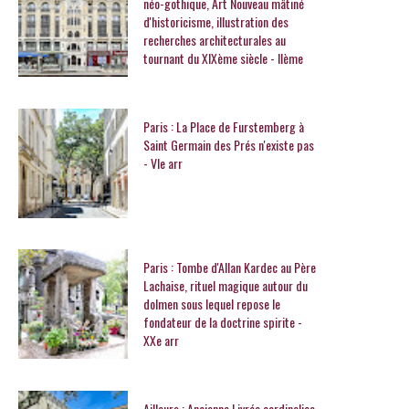
néo-gothique, Art Nouveau mâtiné
d'historicisme, illustration des
recherches architecturales au
tournant du XIXème siècle - IIème
Paris : La Place de Furstemberg à
Saint Germain des Prés n'existe pas
- VIe arr
Paris : Tombe d'Allan Kardec au Père
Lachaise, rituel magique autour du
dolmen sous lequel repose le
fondateur de la doctrine spirite -
XXe arr
Ailleurs : Ancienne Livrée cardinalice