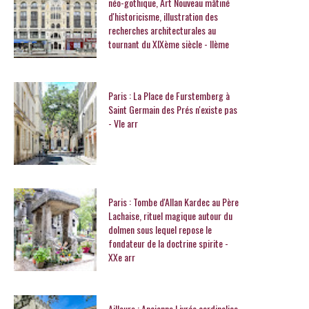
néo-gothique, Art Nouveau mâtiné
d'historicisme, illustration des
recherches architecturales au
tournant du XIXème siècle - IIème
Paris : La Place de Furstemberg à
Saint Germain des Prés n'existe pas
- VIe arr
Paris : Tombe d'Allan Kardec au Père
Lachaise, rituel magique autour du
dolmen sous lequel repose le
fondateur de la doctrine spirite -
XXe arr
Ailleurs : Ancienne Livrée cardinalice