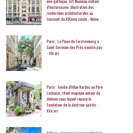
néo-gothique, Art Nouveau mâtiné
d'historicisme, illustration des
recherches architecturales au
tournant du XIXème siècle - IIème
Paris : La Place de Furstemberg à
Saint Germain des Prés n'existe pas
- VIe arr
Paris : Tombe d'Allan Kardec au Père
Lachaise, rituel magique autour du
dolmen sous lequel repose le
fondateur de la doctrine spirite -
XXe arr
Ailleurs : Ancienne Livrée cardinalice