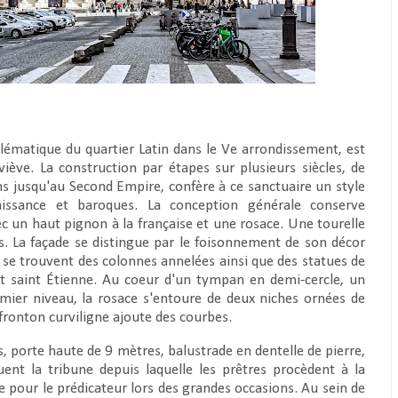
blématique du quartier Latin dans le Ve arrondissement, est
ve. La construction par étapes sur plusieurs siècles, de
ns jusqu'au Second Empire, confère à ce sanctuaire un style
aissance et baroques. La conception générale conserve
 un haut pignon à la française et une rosace. Une tourelle
s. La façade se distingue par le foisonnement de son décor
, se trouvent des colonnes annelées ainsi que des statues de
 saint Étienne. Au coeur d'un tympan en demi-cercle, un
emier niveau, la rosace s'entoure de deux niches ornées de
 fronton curviligne ajoute des courbes.
is, porte haute de 9 mètres, balustrade en dentelle de pierre,
uent la tribune depuis laquelle les prêtres procèdent à la
re pour le prédicateur lors des grandes occasions. Au sein de