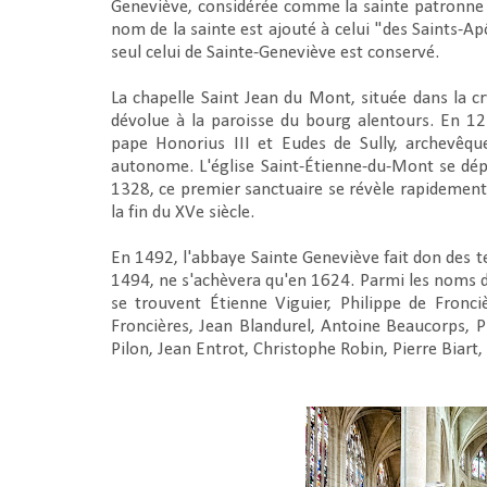
Geneviève, considérée comme la sainte patronne de 
nom de la sainte est ajouté à celui "des Saints-Apô
seul celui de Sainte-Geneviève est conservé.
La chapelle Saint Jean du Mont, située dans la cr
dévolue à la paroisse du bourg alentours. En 12
pape Honorius III et Eudes de Sully, archevêque
autonome. L'église Saint-Étienne-du-Mont se dépl
1328, ce premier sanctuaire se révèle rapidement t
la fin du XVe siècle.
En 1492, l'abbaye Sainte Geneviève fait don des te
1494, ne s'achèvera qu'en 1624. Parmi les noms de
se trouvent Étienne Viguier, Philippe de Fronciè
Froncières, Jean Blandurel, Antoine Beaucorps, 
Pilon, Jean Entrot, Christophe Robin, Pierre Biart,