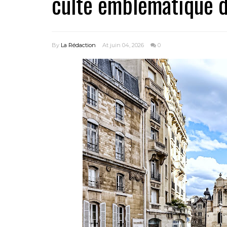
culte emblématique du
By
La Rédaction
At juin 04, 2026
0