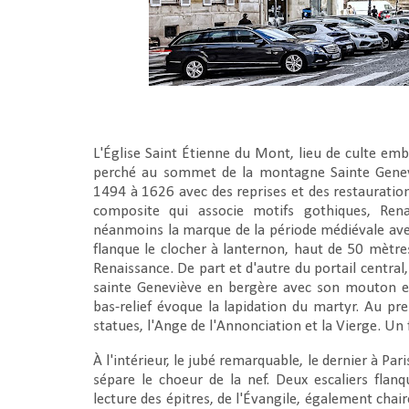
L'Église Saint Étienne du Mont, lieu de culte em
perché au sommet de la montagne Sainte Geneviè
1494 à 1626 avec des reprises et des restauratio
composite qui associe motifs gothiques, Ren
néanmoins la marque de la période médiévale avec
flanque le clocher à lanternon, haut de 50 mètre
Renaissance. De part et d'autre du portail central
sainte Geneviève en bergère avec son mouton et
bas-relief évoque la lapidation du martyr. Au pr
statues, l'Ange de l'Annonciation et la Vierge. Un
À l'intérieur, le jubé remarquable, le dernier à Par
sépare le choeur de la nef. Deux escaliers flanq
lecture des épitres, de l'Évangile, également chai