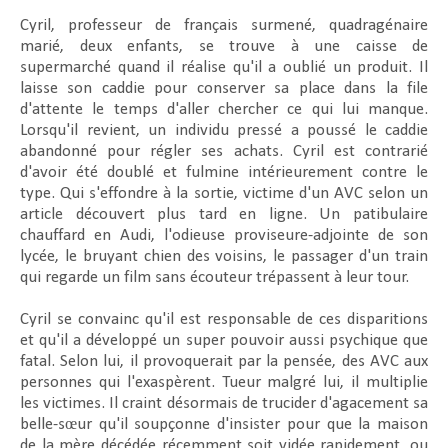
Cyril, professeur de français surmené, quadragénaire
marié, deux enfants, se trouve à une caisse de
supermarché quand il réalise qu'il a oublié un produit. Il
laisse son caddie pour conserver sa place dans la file
d'attente le temps d'aller chercher ce qui lui manque.
Lorsqu'il revient, un individu pressé a poussé le caddie
abandonné pour régler ses achats. Cyril est contrarié
d'avoir été doublé et fulmine intérieurement contre le
type. Qui s'effondre à la sortie, victime d'un AVC selon un
article découvert plus tard en ligne. Un patibulaire
chauffard en Audi, l'odieuse proviseure-adjointe de son
lycée, le bruyant chien des voisins, le passager d'un train
qui regarde un film sans écouteur trépassent à leur tour.
Cyril se convainc qu'il est responsable de ces disparitions
et qu'il a développé un super pouvoir aussi psychique que
fatal. Selon lui, il provoquerait par la pensée, des AVC aux
personnes qui l'exaspèrent. Tueur malgré lui, il multiplie
les victimes. Il craint désormais de trucider d'agacement sa
belle-sœur qu'il soupçonne d'insister pour que la maison
de la mère décédée récemment soit vidée rapidement, ou