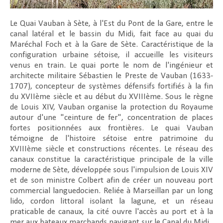
Le Quai Vauban à Sète, à l'Est du Pont de la Gare, entre le
canal latéral et le bassin du Midi, fait face au quai du
Maréchal Foch et à la Gare de Sète. Caractéristique de la
configuration urbaine sétoise, il accueille les visiteurs
venus en train. Le quai porte le nom de l'ingénieur et
architecte militaire Sébastien le Preste de Vauban (1633-
1707), concepteur de systèmes défensifs fortifiés à la fin
du XVIIème siècle et au début du XVIIIème. Sous le règne
de Louis XIV, Vauban organise la protection du Royaume
autour d'une "ceinture de fer", concentration de places
fortes positionnées aux frontières. Le quai Vauban
témoigne de l'histoire sétoise entre patrimoine du
XVIIIème siècle et constructions récentes. Le réseau des
canaux constitue la caractéristique principale de la ville
moderne de Sète, développée sous l'impulsion de Louis XIV
et de son ministre Colbert afin de créer un nouveau port
commercial languedocien. Reliée à Marseillan par un long
lido, cordon littoral isolant la lagune, et un réseau
praticable de canaux, la cité ouvre l'accès au port et à la
mer aux bateaux marchands navigant sur le Canal du Midi.