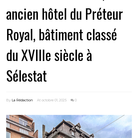
ancien hôtel du Préteur
Royal, bâtiment classé
du XVIIIe siècle à
Sélestat
By
La Rédaction
At octobre 01, 2025
0