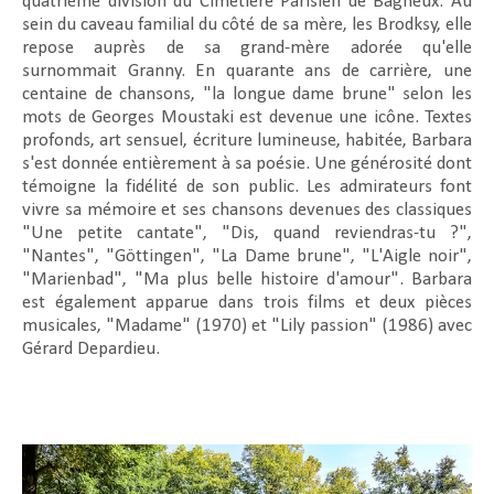
quatrième division du Cimetière Parisien de Bagneux. Au
sein du caveau familial du côté de sa mère, les Brodksy, elle
repose auprès de sa grand-mère adorée qu'elle
surnommait Granny. En quarante ans de carrière, une
centaine de chansons, "la longue dame brune" selon les
mots de Georges Moustaki est devenue une icône. Textes
profonds, art sensuel, écriture lumineuse, habitée, Barbara
s'est donnée entièrement à sa poésie. Une générosité dont
témoigne la fidélité de son public. Les admirateurs font
vivre sa mémoire et ses chansons devenues des classiques
"Une petite cantate", "Dis, quand reviendras-tu ?",
"Nantes", "Göttingen", "La Dame brune", "L'Aigle noir",
"Marienbad", "Ma plus belle histoire d'amour". Barbara
est également apparue dans trois films et deux pièces
musicales, "Madame" (1970) et "Lily passion" (1986) avec
Gérard Depardieu.