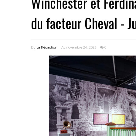
Winchester et Ferdina
du facteur Cheval - J
By
La Rédaction
At novembre 24, 2023
0