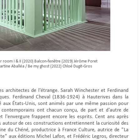
r room I & II (2020) Balcon-fenêtre (2019) Jérôme Poret
artine Aballéa / Be my ghost (2022) Chloé Dugit-Gros
Les architectes de l'étrange. Sarah Winchester et Ferdinand
iques. Ferdinand Cheval (1836-1924) à Hauterives dans la
é aux États-Unis, sont animés par une même passion pour
x contemporains ont chacun conçu, de part et d'autre de
 et l'envergure frappent encore les esprits. Cent ans après
s autour de ces constructions entretiennent la curiosité des
ine du Chéné, productrice à France Culture, autrice de "La
e" aux éditions Michel Lafon, et Frédéric Legros, directeur