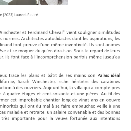
e (2023) Laurent Paulré
 Winchester et Ferdinand Cheval" vient souligner similitudes
s normes. Architectes autodidactes dont les aspirations, les
dinand font preuve d'une même inventivité. Ils sont animés
êve et se moquer du qu'en dira-t-on. Sous le regard de leurs
r, ils font face à l'incompréhension parfois même jusqu'au
eur, trace les plans et bâtit de ses mains son
Palais idéal
fornie, Sarah Winchester, riche héritière des carabines
ction à des ouvriers. Aujourd'hui, la villa qui a compté près
e à quatre étages et cent-soixante-et-une pièces. Au fil des
rmer cet improbable chantier long de vingt ans en oeuvre
minorités qui ont du mal à se faire embaucher, veille à une
ces maladie et retraite, un salaire convenable et des bonnes
t très importante pour la veuve fortunée aux intentions