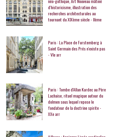
néo-gothique, Art Nouveau mâtiné
d'historicisme, illustration des
recherches architecturales au
tournant du XIXème siècle - IIème
Paris : La Place de Furstemberg à
Saint Germain des Prés n'existe pas
- VIe arr
Paris : Tombe d'Allan Kardec au Père
Lachaise, rituel magique autour du
dolmen sous lequel repose le
fondateur de la doctrine spirite -
XXe arr
Ailleurs : Ancienne Livrée cardinalice