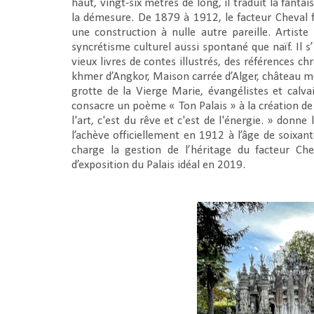
haut, vingt-six mètres de long, il traduit la fanta
la démesure. De 1879 à 1912, le facteur Cheval f
une construction à nulle autre pareille. Artiste
syncrétisme culturel aussi spontané que naïf. Il s
vieux livres de contes illustrés, des références 
khmer d’Angkor, Maison carrée d’Alger, château mé
grotte de la Vierge Marie, évangélistes et calv
consacre un poème « Ton Palais » à la création de F
l'art, c'est du rêve et c'est de l'énergie. » donne 
l’achève officiellement en 1912 à l’âge de soix
charge la gestion de l’héritage du facteur Ch
d’exposition du Palais idéal en 2019.