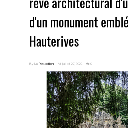
rêve architectural d'
d'un monument emblém
Hauterives
By
La Rédaction
At juillet 27, 2022
0