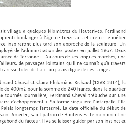
tit village à quelques kilomètres de Hauterives, Ferdinand
pprenti boulanger à l’âge de treize ans et exerce ce métier
age inspireront plus tard son approche de la sculpture. Un
mployé de l’administration des postes en juillet 1867. Deux
« tournée de Tersanne ». Au cours de ses longues marches, une
’ailleurs, de paysages lointains qu’il ne connaît qu’à travers
 Il caresse l’idée de bâtir un palais digne de ces songes.
rdinand Cheval et Claire Philomène Richaud (1838-1914), le
tible de 400m2 pour la somme de 240 francs, dans le quartier
ne tournée journalière, Ferdinand Cheval trébuche sur une
ierre d’achoppement ». Sa forme singulière l’interpelle. Elle
u Palais longtemps fantasmé. La date officielle du début de
de saint Amédée, saint patron de Hauterives. Le monument ne
abond du facteur. Il va se laisser guider par son instinct et