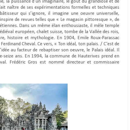
isie, la puissance d’un imaginaire, le goût du grandiose et de
ait naître de ses expérimentations formelles et techniques
 bâtisseur qui s’ignore, il imagine une oeuvre universelle,
’inspire de revues telles que « Le magasin pittoresque », de
chrétiennes. Dans un même élan enthousiaste, il mêle temple
diéval européen, chalet suisse, tombe de la Vallée des rois,
aire, histoire et mythologie. En 1904, Emile Roux-Parassac
erdinand Cheval. Ce vers, « Ton idéal, ton palais. / C'est de
l’idée au facteur de rebaptiser son oeuvre, le Palais idéal. Il
ante-seize ans. En 1994, la commune de Hauterives prend en
eval. Frédéric Gros est nommé directeur et commissaire