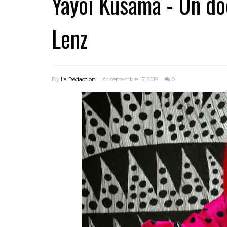
Yayoi Kusama - Un d
Lenz
By
La Rédaction
At septembre 17, 2019
0