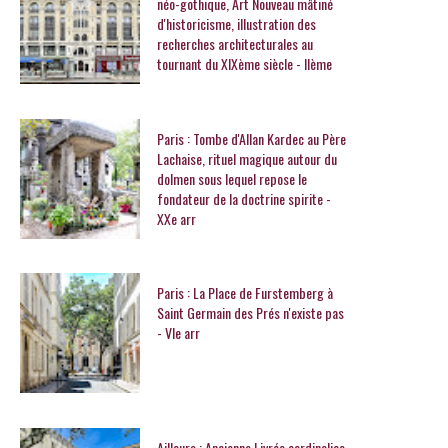
néo-gothique, Art Nouveau mâtiné
d'historicisme, illustration des
recherches architecturales au
tournant du XIXème siècle - IIème
Paris : Tombe d'Allan Kardec au Père
Lachaise, rituel magique autour du
dolmen sous lequel repose le
fondateur de la doctrine spirite -
XXe arr
Paris : La Place de Furstemberg à
Saint Germain des Prés n'existe pas
- VIe arr
Ailleurs : Ancienne Livrée cardinalice