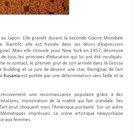
 au Japon. Elle grandit durant la Seconde Guerre Mondiale
e. Bientôt, elle est freinée dans ses désirs d’expression
iginel. Mais elle s’envole pour New York en 1957, désireuse
de tous les principes d’éducation qui lui ont été inculqués.
he ni contact, le premier jour de son arrivée dans la Grosse
uilding et se jure de devenir une star, Rastignac de l’art
oi Kusama
est portée par une détermination sans faille et la
gressivement une reconnaissance populaire grâce à des
tations, monstration de la nudité qui fait scandale. Ses
, l’art brut choquent mois l’Amérique puritaine. Sur un autre
oblématiques imprévues. La scène artistique newyorkaise
ace aux femmes.