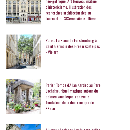
néo-gothique, Art Nouveau mâtiné
d'historicisme, illustration des
recherches architecturales au
tournant du XIXème siècle - IIème
Paris : La Place de Furstemberg à
Saint Germain des Prés n'existe pas
- VIe arr
Paris : Tombe d'Allan Kardec au Père
Lachaise, rituel magique autour du
dolmen sous lequel repose le
fondateur de la doctrine spirite -
XXe arr
Ailleurs : Ancienne Livrée cardinalice