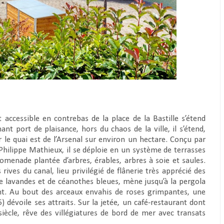
t accessible en contrebas de la place de la Bastille s’étend
nt port de plaisance, hors du chaos de la ville, il s’étend,
r le quai est de l’Arsenal sur environ un hectare. Conçu par
e Philippe Mathieux, il se déploie en un système de terrasses
menade plantée d’arbres, érables, arbres à soie et saules.
rives du canal, lieu privilégié de flânerie très apprécié des
e lavandes et de céanothes bleues, mène jusqu’à la pergola
ent. Au bout des arceaux envahis de roses grimpantes, une
dévoile ses attraits. Sur la jetée, un café-restaurant dont
siècle, rêve des villégiatures de bord de mer avec transats