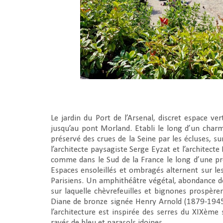
Le jardin du Port de l’Arsenal, discret espace ver
jusqu’au pont Morland. Etabli le long d’un charma
préservé des crues de la Seine par les écluses, su
l’architecte paysagiste Serge Eyzat et l’architect
comme dans le Sud de la France le long d’une pro
Espaces ensoleillés et ombragés alternent sur les 
Parisiens. Un amphithéâtre végétal, abondance d
sur laquelle chèvrefeuilles et bignones prospèr
Diane de bronze signée Henry Arnold (1879-1945) 
l’architecture est inspirée des serres du XIXème 
rayés de bleu et parasols idoines.