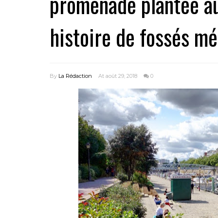
promenade plantée au 
histoire de fossés m
By
La Rédaction
At août 29, 2018
0