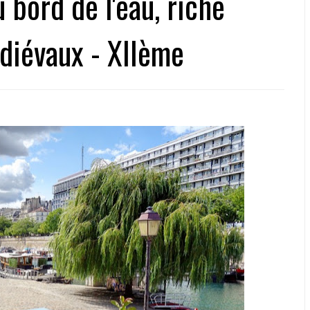
bord de l'eau, riche
édiévaux - XIIème