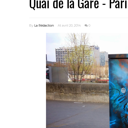
Quai de la Gare - Par
By
La Rédaction
At avril 20, 2014
0