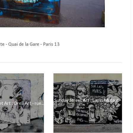
te - Quai de la Gare - Paris 13
Sunday Street Art : Lapin Mutant -
 Art : Oreli Art - rue...
...