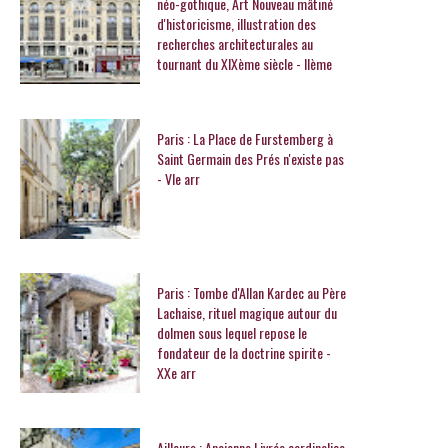
néo-gothique, Art Nouveau mâtiné
d'historicisme, illustration des
recherches architecturales au
tournant du XIXème siècle - IIème
Paris : La Place de Furstemberg à
Saint Germain des Prés n'existe pas
- VIe arr
Paris : Tombe d'Allan Kardec au Père
Lachaise, rituel magique autour du
dolmen sous lequel repose le
fondateur de la doctrine spirite -
XXe arr
Ailleurs : Ancienne Livrée cardinalice