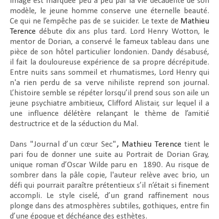
image est marquée peu à peu par la vie décadente de son
modèle, le jeune homme conserve une éternelle beauté.
Ce qui ne l’empêche pas de se suicider. Le texte de
Mathieu
Terence
débute dix ans plus tard. Lord Henry Wotton, le
mentor de Dorian, a conservé le fameux tableau dans une
pièce de son hôtel particulier londonien. Dandy désabusé,
il fait la douloureuse expérience de sa propre décrépitude.
Entre nuits sans sommeil et rhumatismes, Lord Henry qui
n'a rien perdu de sa verve nihiliste reprend son journal.
L’histoire semble se répéter lorsqu’il prend sous son aile un
jeune psychiatre ambitieux, Clifford Alistair, sur lequel il a
une influence délétère relançant le thème de l’amitié
destructrice et de la séduction du Mal.
Dans "
Journal d’un cœur Sec"
,
Mathieu Terence
tient le
pari fou de donner une suite au Portrait de Dorian Gray,
unique roman d’Oscar Wilde paru en
1890. Au risque de
sombrer dans la pâle copie, l'auteur relève avec brio, un
défi qui pourrait paraître prétentieux s’il n’était si finement
accompli. Le style ciselé, d’un grand raffinement nous
plonge dans des atmosphères subtiles, gothiques, entre fin
d’une époque et déchéance des esthètes.