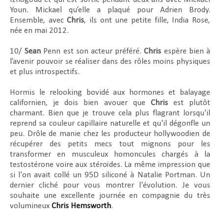
Youn. Mickael qu’elle a plaqué pour Adrien Brody.
Ensemble, avec
Chris
, ils ont une petite fille, India Rose,
née en mai 2012.
10/
Sean
Penn est son acteur préféré.
Chris
espère bien à
l’avenir pouvoir se réaliser dans des rôles moins physiques
et plus introspectifs.
Hormis le relooking bovidé aux hormones et balayage
californien, je dois bien avouer que
Chris
est plutôt
charmant. Bien que je trouve cela plus flagrant lorsqu'il
reprend sa couleur capillaire naturelle et qu'il dégonfle un
peu. Drôle de manie chez les producteur hollywoodien de
récupérer des petits mecs tout mignons pour les
transformer en musculeux homoncules chargés à la
testostérone voire aux stéroïdes. La même impression que
si l'on avait collé un 95D siliconé à Natalie Portman. Un
dernier cliché pour vous montrer l'évolution. Je vous
souhaite une excellente journée en compagnie du très
volumineux
Chris Hemsworth
.