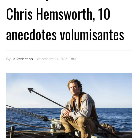
Chris Hemsworth, 10
anecdotes volumisantes
By
La Rédaction
At octobre 24, 2013
0