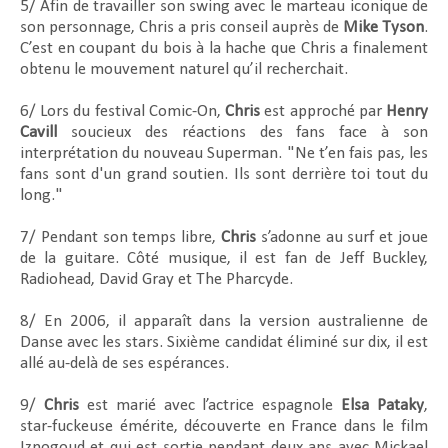
5/ Afin de travailler son swing avec le marteau iconique de
son personnage, Chris a pris conseil auprès de
Mike Tyson
.
C’est en coupant du bois à la hache que Chris a finalement
obtenu le mouvement naturel qu’il recherchait.
6/ Lors du festival Comic-On,
Chris
est approché par
Henry
Cavill
soucieux des réactions des fans face à son
interprétation du nouveau Superman. "Ne t’en fais pas, les
fans sont d'un grand soutien. Ils sont derrière toi tout du
long."
7/ Pendant son temps libre,
Chris
s’adonne au surf et joue
de la guitare. Côté musique, il est fan de Jeff Buckley,
Radiohead, David Gray et The Pharcyde.
8/ En 2006, il apparaît dans la version australienne de
Danse avec les stars. Sixième candidat éliminé sur dix, il est
allé au-delà de ses espérances.
9/
Chris
est marié avec l’actrice espagnole
Elsa Pataky
,
star-fuckeuse émérite, découverte en France dans le film
Iznogoud et qui est sortie pendant deux ans avec Mickael