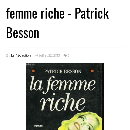
femme riche - Patrick
Besson
By
La Rédaction
At juillet 22, 2013
0