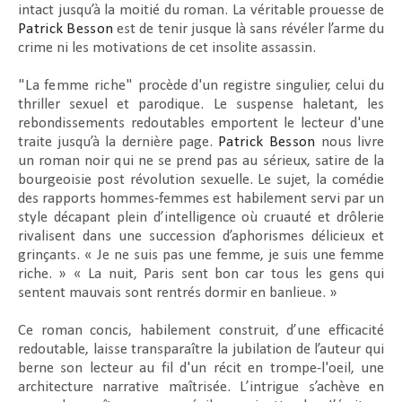
intact jusqu’à la moitié du roman. La véritable prouesse de
Patrick Besson
est de tenir jusque là sans révéler l’arme du
crime ni les motivations de cet insolite assassin.
"La femme riche"
procède d'un registre singulier, celui du
thriller sexuel et parodique. Le suspense haletant, les
rebondissements redoutables emportent le lecteur d'une
traite jusqu’à la dernière page.
Patrick Besson
nous livre
un roman noir qui ne se prend pas au sérieux, satire de la
bourgeoisie post révolution sexuelle. Le sujet, la comédie
des rapports hommes-femmes est habilement servi par un
style décapant plein d’intelligence où cruauté et drôlerie
rivalisent dans une succession d’aphorismes délicieux et
grinçants. « J
e ne suis pas une femme, je suis une femme
riche.
» «
La nuit, Paris sent bon car tous les gens qui
sentent mauvais sont rentrés dormir en banlieue.
»
Ce roman concis, habilement construit, d’une efficacité
redoutable, laisse transparaître la jubilation de l’auteur qui
berne son lecteur au fil d'un récit en trompe-l'oeil, une
architecture narrative maîtrisée.
L
’intrigue s’achève en