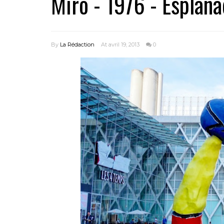
Mirò - 1976 - Esplana
By
La Rédaction
At avril 19, 2013
0