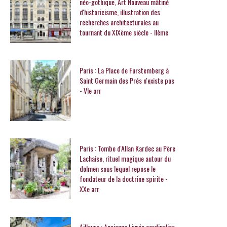
néo-gothique, Art Nouveau mâtiné
d'historicisme, illustration des
recherches architecturales au
tournant du XIXème siècle - IIème
Paris : La Place de Furstemberg à
Saint Germain des Prés n'existe pas
- VIe arr
Paris : Tombe d'Allan Kardec au Père
Lachaise, rituel magique autour du
dolmen sous lequel repose le
fondateur de la doctrine spirite -
XXe arr
Ailleurs : Ancienne Livrée cardinalice