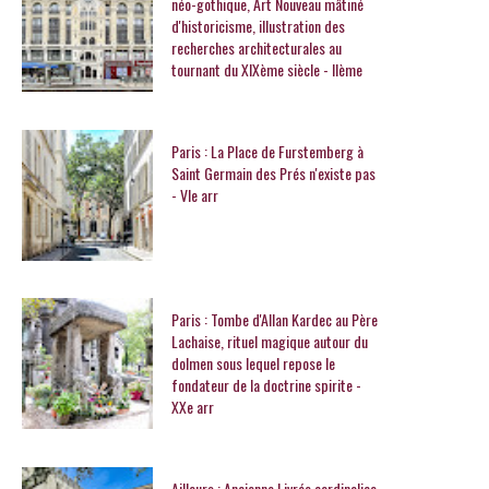
néo-gothique, Art Nouveau mâtiné
d'historicisme, illustration des
recherches architecturales au
tournant du XIXème siècle - IIème
Paris : La Place de Furstemberg à
Saint Germain des Prés n'existe pas
- VIe arr
Paris : Tombe d'Allan Kardec au Père
Lachaise, rituel magique autour du
dolmen sous lequel repose le
fondateur de la doctrine spirite -
XXe arr
Ailleurs : Ancienne Livrée cardinalice