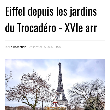
Eiffel depuis les jardins
du Trocadéro - XVIe arr
By
La Rédaction
At janvier 25, 2026
0