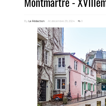
Montmartre - XVIIIè
By
La Rédaction
At décembre 29, 2024
0