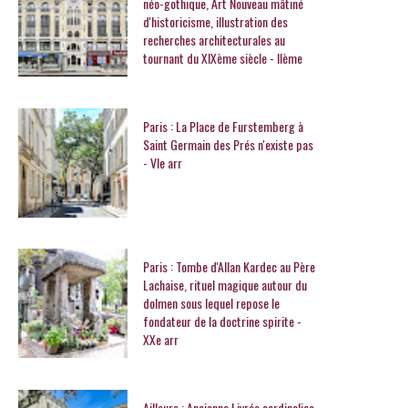
néo-gothique, Art Nouveau mâtiné
d'historicisme, illustration des
recherches architecturales au
tournant du XIXème siècle - IIème
Paris : La Place de Furstemberg à
Saint Germain des Prés n'existe pas
- VIe arr
Paris : Tombe d'Allan Kardec au Père
Lachaise, rituel magique autour du
dolmen sous lequel repose le
fondateur de la doctrine spirite -
XXe arr
Ailleurs : Ancienne Livrée cardinalice