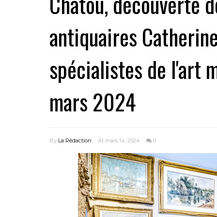
Chatou, découverte d
antiquaires Catherine
spécialistes de l'art 
mars 2024
By
La Rédaction
At mars 14, 2024
0