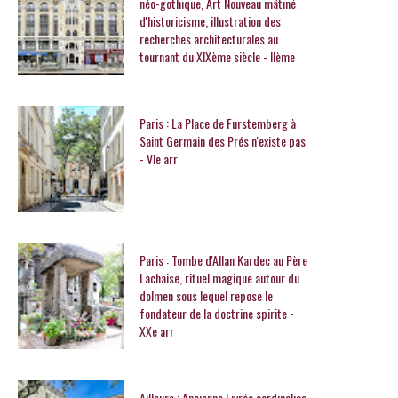
néo-gothique, Art Nouveau mâtiné
d'historicisme, illustration des
recherches architecturales au
tournant du XIXème siècle - IIème
Paris : La Place de Furstemberg à
Saint Germain des Prés n'existe pas
- VIe arr
Paris : Tombe d'Allan Kardec au Père
Lachaise, rituel magique autour du
dolmen sous lequel repose le
fondateur de la doctrine spirite -
XXe arr
Ailleurs : Ancienne Livrée cardinalice