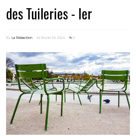
des Tuileries - Ier
By
La Rédaction
At février 25, 2024
0