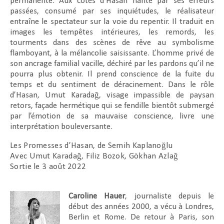
permanente. Aux côtés d’Hasan hanté par ses erreurs
passées, consumé par ses inquiétudes, le réalisateur
entraîne le spectateur sur la voie du repentir. Il traduit en
images les tempêtes intérieures, les remords, les
tourments dans des scènes de rêve au symbolisme
flamboyant, à la mélancolie saisissante. L’homme privé de
son ancrage familial vacille, déchiré par les pardons qu’il ne
pourra plus obtenir. Il prend conscience de la fuite du
temps et du sentiment de déracinement. Dans le rôle
d’Hasan, Umut Karadağ, visage impassible de paysan
retors, façade hermétique qui se fendille bientôt submergé
par l’émotion de sa mauvaise conscience, livre une
interprétation bouleversante.
Les Promesses d’Hasan, de Semih Kaplanoğlu
Avec Umut Karadağ, Filiz Bozok, Gökhan Azlağ
Sortie le 3 août 2022
Caroline Hauer
, journaliste depuis le
début des années 2000, a vécu à Londres,
Berlin et Rome. De retour à Paris, son