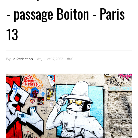
- passage Boiton - Paris
13
By
La Rédaction
At juillet 17, 2022
0