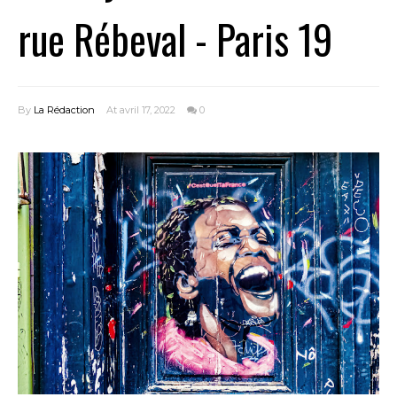
rue Rébeval - Paris 19
By
La Rédaction
At avril 17, 2022
0