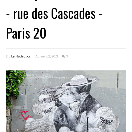
- rue des Cascades -
Paris 20
By
La Rédaction
At mai 02, 2021
0