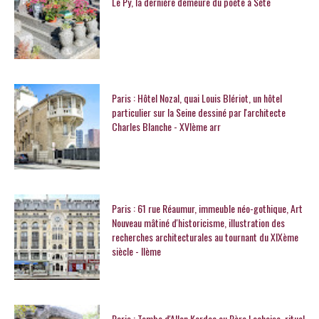
Le Py, la dernière demeure du poète à Sète
Paris : Hôtel Nozal, quai Louis Blériot, un hôtel
particulier sur la Seine dessiné par l'architecte
Charles Blanche - XVIème arr
Paris : 61 rue Réaumur, immeuble néo-gothique, Art
Nouveau mâtiné d'historicisme, illustration des
recherches architecturales au tournant du XIXème
siècle - IIème
Paris : Tombe d'Allan Kardec au Père Lachaise, rituel