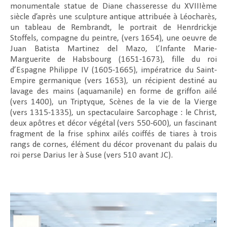
monumentale statue de Diane chasseresse du XVIIIème
siècle d’après une sculpture antique attribuée à Léocharès,
un tableau de Rembrandt, le portrait de Henrdrickje
Stoffels, compagne du peintre, (vers 1654), une oeuvre de
Juan Batista Martinez del Mazo, L’Infante Marie-
Marguerite de Habsbourg (1651-1673), fille du roi
d’Espagne Philippe IV (1605-1665), impératrice du Saint-
Empire germanique (vers 1653), un récipient destiné au
lavage des mains (aquamanile) en forme de griffon ailé
(vers 1400), un Triptyque, Scènes de la vie de la Vierge
(vers 1315-1335), un spectaculaire Sarcophage : le Christ,
deux apôtres et décor végétal (vers 550-600), un fascinant
fragment de la frise sphinx ailés coiffés de tiares à trois
rangs de cornes, élément du décor provenant du palais du
roi perse Darius Ier à Suse (vers 510 avant JC).