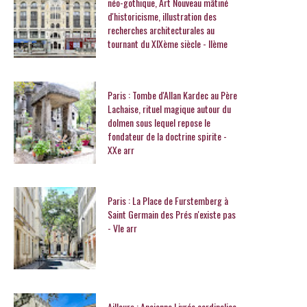
néo-gothique, Art Nouveau mâtiné
d'historicisme, illustration des
recherches architecturales au
tournant du XIXème siècle - IIème
Paris : Tombe d'Allan Kardec au Père
Lachaise, rituel magique autour du
dolmen sous lequel repose le
fondateur de la doctrine spirite -
XXe arr
Paris : La Place de Furstemberg à
Saint Germain des Prés n'existe pas
- VIe arr
Ailleurs : Ancienne Livrée cardinalice