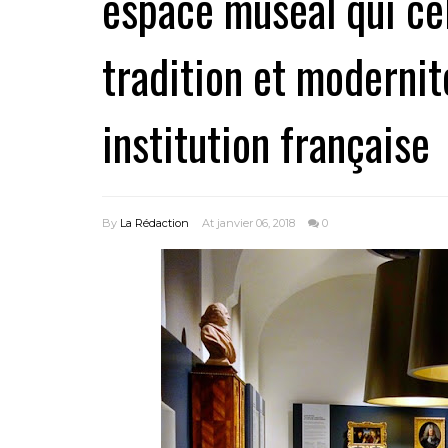
espace muséal qui cél
tradition et modernit
institution française
By
La Rédaction
At janvier 06, 2018
0