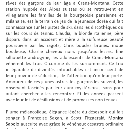
rêves des garçons de leur âge à Crans-Montana. Cette
station huppée des Alpes suisses où se retrouvent en
villégiature les familles de la bourgeoisie parisienne et
milanaise, est le terrain de jeu de la jeunesse dorée qui fait
connaissance sur les pistes de ski, dans les discothèques ou
sur les cours de tennis. Claudia, la blonde italienne, père
disparu dans un accident et mère à la sulfureuse beauté
poursuivie par les ragots, Chris boucles brunes, moue
boudeuse, Charlie cheveux noirs jusqu'aux fesses, fine
silhouette androgyne, les adolescents de Crans-Montana
vénèrent les trois C comme ils les surnomment. Ce trio
inséparable de divinités intouchables est inconscient de
leur pouvoir de séduction, de l'attention qu'on leur porte.
Amoureux de ces jeunes astres, les garçons les suivent, les
observent fascinés par leur aura mystérieuse, sans pour
autant chercher à les rencontrer. Et les années passent
avec leur lot de désillusions et de promesses non tenues.
Plume mélancolique, élégance légère du désespoir qui fait
songer à Françoise Sagan, à Scott Fitzgerald,
Monica
Sabolo
ausculte avec grâce le vénéneux désastre ordinaire