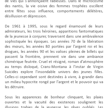
de vies qui s'annonçaient radieuses. Dans le microcosme
des nantis, la vie oisive des femmes trophées oscillent
entre fêtes sous influence, comportements délétères,
désillusion et dépression.
De 1961 à 1995, sous le regard énamouré de leurs
admirateurs, les trois héroïnes, apparitions fantomatiques
de la jeunesse à conjurer, traversent dans une ambivalence
sophistiquée les époques. Les années 70 de la libération
des mœurs, les années 80 portées par l'argent roi et les
drogues, les années 90 et les valises pleines de billets qui
passent la frontière, prennent vie dans une ambiance
chimérique feutrée. Cruel et résigné, roman d'atmosphère
au temps disloqué,
Crans-Montana
à l'instar de
Virgin
Suicides
explore l'insondable univers des jeunes filles.
Celles-ci cependant sont destinées à vivre, à grandir dans
un milieu hypocrite rongé par l'argent et le pouvoir qui va
les détruire.
Sous les apparences de bonheur clinquant, les plaies
ouvertes et la vacuité des existences soulignent les
illusions trahies de la jeunesse, les rêves oubliés. Les