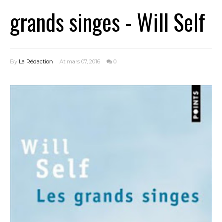
grands singes - Will Self
By
La Rédaction
At mars 07, 2016
0