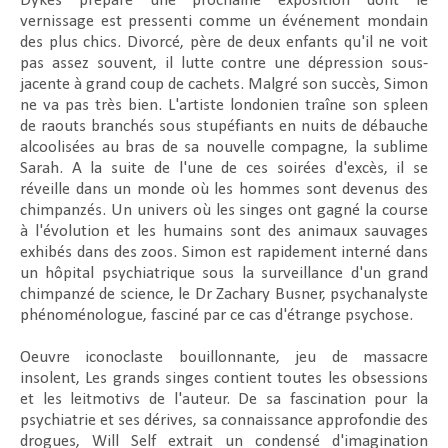
Dykes prépare une prochaine exposition dont le
vernissage est pressenti comme un événement mondain
des plus chics. Divorcé, père de deux enfants qu'il ne voit
pas assez souvent, il lutte contre une dépression sous-
jacente à grand coup de cachets. Malgré son succès, Simon
ne va pas très bien. L'artiste londonien traîne son spleen
de raouts branchés sous stupéfiants en nuits de débauche
alcoolisées au bras de sa nouvelle compagne, la sublime
Sarah. A la suite de l'une de ces soirées d'excès, il se
réveille dans un monde où les hommes sont devenus des
chimpanzés. Un univers où les singes ont gagné la course
à l'évolution et les humains sont des animaux sauvages
exhibés dans des zoos. Simon est rapidement interné dans
un hôpital psychiatrique sous la surveillance d'un grand
chimpanzé de science, le Dr Zachary Busner, psychanalyste
phénoménologue, fasciné par ce cas d'étrange psychose.
Oeuvre iconoclaste bouillonnante, jeu de massacre
insolent,
Les grands singes
contient toutes les obsessions
et les leitmotivs de l'auteur. De sa fascination pour la
psychiatrie et ses dérives, sa connaissance approfondie des
drogues, Will Self extrait un condensé d'imagination