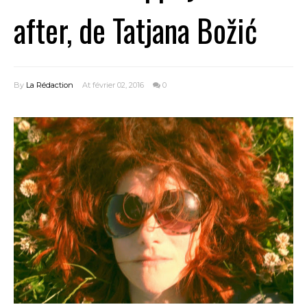
after, de Tatjana Božić
By
La Rédaction
At février 02, 2016
0