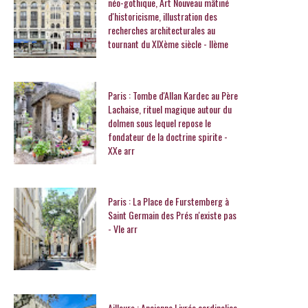
néo-gothique, Art Nouveau mâtiné
d'historicisme, illustration des
recherches architecturales au
tournant du XIXème siècle - IIème
Paris : Tombe d'Allan Kardec au Père
Lachaise, rituel magique autour du
dolmen sous lequel repose le
fondateur de la doctrine spirite -
XXe arr
Paris : La Place de Furstemberg à
Saint Germain des Prés n'existe pas
- VIe arr
Ailleurs : Ancienne Livrée cardinalice