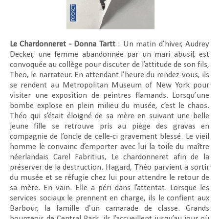
Le Chardonneret - Donna Tartt
: Un matin d’hiver, Audrey
Decker, une femme abandonnée par un mari abusif, est
convoquée au collège pour discuter de l’attitude de son fils,
Theo, le narrateur. En attendant l’heure du rendez-vous, ils
se rendent au Metropolitan Museum of New York pour
visiter une exposition de peintres flamands. Lorsqu’une
bombe explose en plein milieu du musée, c’est le chaos.
Théo qui s’était éloigné de sa mère en suivant une belle
jeune fille se retrouve pris au piège des gravas en
compagnie de l’oncle de celle-ci gravement blessé. Le vieil
homme le convainc d’emporter avec lui la toile du maître
néerlandais Carel Fabritius, Le chardonneret afin de la
préserver de la destruction. Hagard, Théo parvient à sortir
du musée et se réfugie chez lui pour attendre le retour de
sa mère. En vain. Elle a péri dans l’attentat. Lorsque les
services sociaux le prennent en charge, ils le confient aux
Barbour, la famille d’un camarade de classe. Grands
bourgeois de Central Park, ils l’accueillent jusqu’au jour où