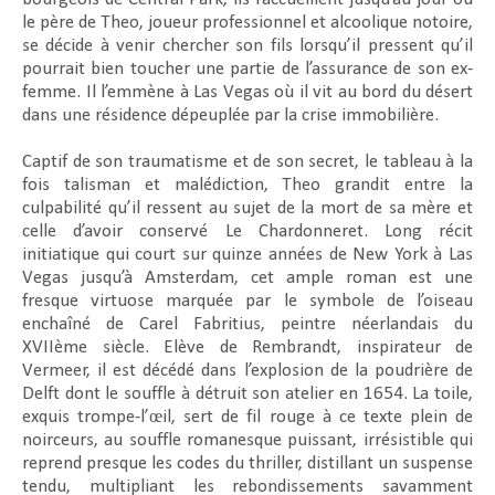
le père de Theo, joueur professionnel et alcoolique notoire,
se décide à venir chercher son fils lorsqu’il pressent qu’il
pourrait bien toucher une partie de l’assurance de son ex-
femme. Il l’emmène à Las Vegas où il vit au bord du désert
dans une résidence dépeuplée par la crise immobilière.
Captif de son traumatisme et de son secret, le tableau à la
fois talisman et malédiction, Theo grandit entre la
culpabilité qu’il ressent au sujet de la mort de sa mère et
celle d’avoir conservé Le Chardonneret. Long récit
initiatique qui court sur quinze années de New York à Las
Vegas jusqu’à Amsterdam, cet ample roman est une
fresque virtuose marquée par le symbole de l’oiseau
enchaîné de Carel Fabritius, peintre néerlandais du
XVIIème siècle. Elève de Rembrandt, inspirateur de
Vermeer, il est décédé dans l’explosion de la poudrière de
Delft dont le souffle à détruit son atelier en 1654. La toile,
exquis trompe-l’œil, sert de fil rouge à ce texte plein de
noirceurs, au souffle romanesque puissant, irrésistible qui
reprend presque les codes du thriller, distillant un suspense
tendu, multipliant les rebondissements savamment