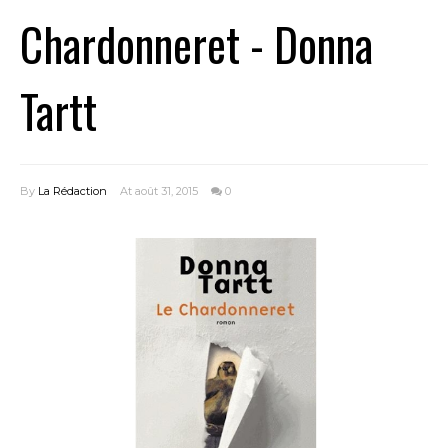
Chardonneret - Donna
Tartt
By
La Rédaction
At août 31, 2015
0