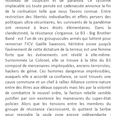
nouveau de suspicion et de paranoïa. Ce système
implacable où toute pensée est cadenassée annonce la fin
de la civilisation telle que nous l’avons connue. Entre
restriction des libertés individuelles et effets pervers des
politiques ultra-sécuritaires, les survivants de la pandémie
ont renoncé à leurs droits élémentaires. Dans la
clandestinité, la résistance s’organise. Le B3 - Big Brother
Band - est l’un de ces groupuscules armés qui luttent pour
renverser l’ICV. Gaëlle Swanson, héritière oisive jusqu’à
l’avènement de cette dictature de la terreur, est une femme
forte que les événements ont révélé à elle-même.
Surnommée Le Colonel, elle se trouve à la tête du B3
composé de mercenaires impitoyables, anciens terroristes,
hackers de génie. Ces hommes dangereux imprévisibles,
auxquels elle a accordé sa confiance, se sont trouvés une
cause commune et un chef à rallier. Alliance contre-nature
entre des êtres aux idéaux opposés mais liés par la volonté
de combattre le nouvel ordre, la faction rebelle semble
justifier par son existence les manœuvres du super-état
policier. Alors que les tensions entre les membres du
groupe de résistance s’accroissent, ils quittent la Serbie
pour rejoindre la seule zone encore indépendante :