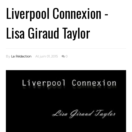
Liverpool Connexion -
Lisa Giraud Taylor
By
La Rédaction
At juin 01, 2015
0